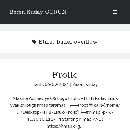
Beren Kuday GÖRÜN
ana
menüyü
Yan
aç
Arama
Menü
Etiket:
buffer overflow
Bana Kolaylık Olsun
Frolic
AWS Pentesting Cheat Sheet
Active Directory Cheat Sheet
Tarih:
06/09/2021
| Yazar:
kuday
Wireless Penetration Testing Cheat Sheet
Zafiyetli Makine Serisi
HackTricks
Makine Adı Seviye OS Logo Frolic – HTB Kolay Linux
Binary Exploitation Notes
Walkthrough nmap taraması: ┌──(root
kali)-[/home/
GTFOBins
…/Desktop/HTB/Linux/Frolic] └─# nmap -p- -A
Free Password Hash Cracker
MSFVenom - CheatSheet
10.10.10.111 -T4 Starting Nmap 7.91 (
OSCP cheat sheet
https://nmap.org…
OSCP cheat sheet2