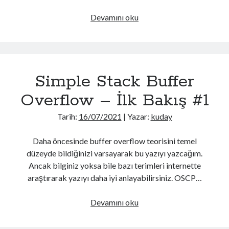
OSCP cheat sheet3
Tmux cheat sheet2
Frolic
Devamını oku
Vi cheat sheet
JS Deobfuscate
Neler Hakkında Yazmışım?
Simple Stack Buffer
Active Directory
(65)
Overflow – İlk Bakış #1
Android
(37)
Android Security
(7)
Tarih:
16/07/2021
| Yazar:
kuday
AWS
(7)
AWS Pentesting
(4)
Daha öncesinde buffer overflow teorisini temel
Buffer Overflow
(6)
düzeyde bildiğinizi varsayarak bu yazıyı yazcağım.
C Sharp
(54)
Ancak bilginiz yoksa bile bazı terimleri internette
Cheat Sheet
(12)
araştırarak yazıyı daha iyi anlayabilirsiniz. OSCP…
cmake
(1)
cpp
(1)
Simple
Devamını oku
CTF
(1)
Stack
Derin Öğrenme
(37)
Buffer