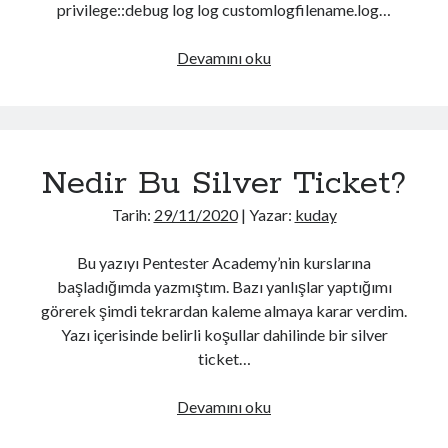
privilege::debug log log customlogfilename.log…
OSCP cheat sheet3
Tmux cheat sheet2
Vi cheat sheet
Mimikatz-
Devamını oku
JS Deobfuscate
cheatsheet
Neler Hakkında Yazmışım?
Active Directory
(65)
Nedir Bu Silver Ticket?
Android
(37)
Tarih:
29/11/2020
| Yazar:
kuday
Android Security
(7)
AWS
(7)
Bu yazıyı Pentester Academy’nin kurslarına
AWS Pentesting
(4)
başladığımda yazmıştım. Bazı yanlışlar yaptığımı
Buffer Overflow
(6)
görerek şimdi tekrardan kaleme almaya karar verdim.
C Sharp
(54)
Yazı içerisinde belirli koşullar dahilinde bir silver
Cheat Sheet
(12)
ticket…
cmake
(1)
cpp
(1)
Nedir
Devamını oku
CTF
(1)
Bu
Derin Öğrenme
(37)