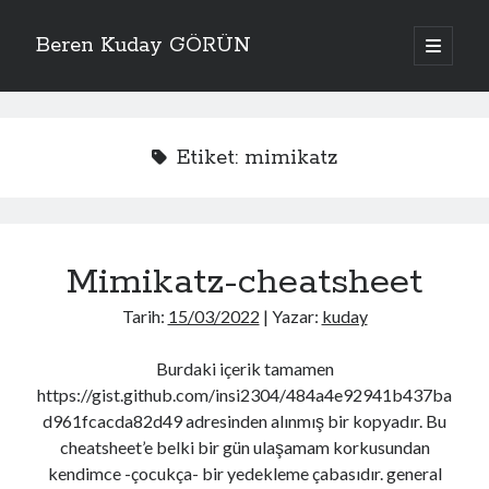
Beren Kuday GÖRÜN
ana
menüyü
Yan
aç
Arama
Menü
Etiket:
mimikatz
Bana Kolaylık Olsun
Mimikatz-cheatsheet
AWS Pentesting Cheat Sheet
Active Directory Cheat Sheet
Tarih:
15/03/2022
| Yazar:
kuday
Wireless Penetration Testing Cheat Sheet
Zafiyetli Makine Serisi
HackTricks
Burdaki içerik tamamen
Binary Exploitation Notes
https://gist.github.com/insi2304/484a4e92941b437ba
GTFOBins
d961fcacda82d49 adresinden alınmış bir kopyadır. Bu
Free Password Hash Cracker
MSFVenom - CheatSheet
cheatsheet’e belki bir gün ulaşamam korkusundan
OSCP cheat sheet
kendimce -çocukça- bir yedekleme çabasıdır. general
OSCP cheat sheet2