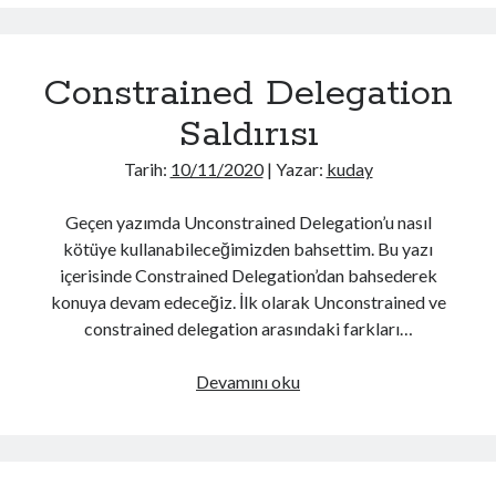
Silver
Design Pattern
(1)
Ticket?
Devops
(1)
Firebase
(3)
Constrained Delegation
Flutter
(2)
Hatalar
(6)
Saldırısı
iOS
(10)
Javascript
(5)
Tarih:
10/11/2020
| Yazar:
kuday
Kotlin
(15)
Kriptografi
(4)
Geçen yazımda Unconstrained Delegation’u nasıl
Kuantum Mekaniği
(1)
kötüye kullanabileceğimizden bahsettim. Bu yazı
Linux
(1)
içerisinde Constrained Delegation’dan bahsederek
MSSQL
(7)
konuya devam edeceğiz. İlk olarak Unconstrained ve
MySQL
(3)
constrained delegation arasındaki farkları…
Network
(1)
Network Güvenliği
(1)
Constrained
Devamını oku
Node JS
(1)
Delegation
OpenID
(1)
Saldırısı
Oracle
(1)
PHP
(2)