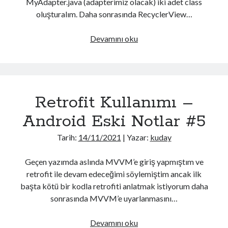
class
MyAdapter.java (adapterimiz olacak) iki adet class
C# 3.0
C# 7.0
oluşturalım. Daha sonrasında RecyclerView…
Constrained Delegation
constructor
RecyclerView
Devamını oku
dcsync
firebase
Enterprise Admins
Kullanımı
Interface
–
generic
john
Android
lfi
Eski
John the Ripper
kalıtım
Kerberoasting
Retrofit Kullanımı –
Notlar
new
mimikatz
mysql
namespace
#6
Android Eski Notlar #5
nmap
out
Partial
Partial Class
Tarih:
14/11/2021
| Yazar:
kuday
scapy
ref
ShellShock
Singleton
SPN
sql injection
stack
socat
Geçen yazımda aslında MVVM’e giriş yapmıştım ve
retrofit ile devam edeceğimi söylemiştim ancak ilk
sudo
tcpdump
Unquoted Service Path
başta kötü bir kodla retrofiti anlatmak istiyorum daha
yapıcı metotlar
sonrasında MVVM’e uyarlanmasını…
Retrofit
Devamını oku