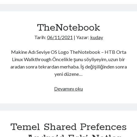
MVVM
Mart 2022
(1)
Bölüm
Şubat 2022
(5)
1
Ocak 2022
(15)
TheNotebook
–
Aralık 2021
(14)
Android
Kasım 2021
(12)
Tarih:
06/11/2021
| Yazar:
kuday
Eski
Ekim 2021
(6)
Notlar
Eylül 2021
(11)
Makine Adı Seviye OS Logo TheNotebook – HTB Orta
#4
Ağustos 2021
(19)
Linux Walkthrough Öncelikle şunu söyliyeyim, uzun bir
Temmuz 2021
(35)
aradan sonra tekrardan merhaba. İş değişiliğinden sonra
Haziran 2021
(23)
yeni düzene…
Mayıs 2021
(12)
Nisan 2021
(8)
TheNotebook
Devamını oku
Mart 2021
(10)
Şubat 2021
(6)
Ocak 2021
(15)
Aralık 2020
(12)
Kasım 2020
(8)
Temel Shared Prefences
Ekim 2020
(8)