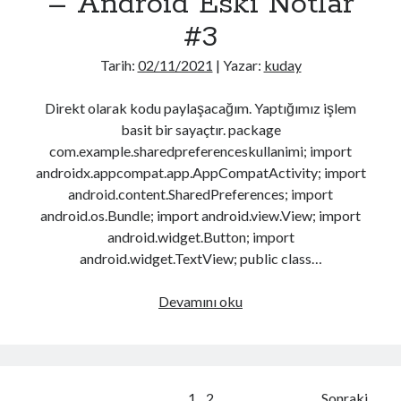
– Android Eski Notlar
Eylül 2020
(2)
Ağustos 2020
(22)
#3
Temmuz 2020
(25)
Tarih:
02/11/2021
| Yazar:
kuday
Haziran 2020
(10)
Nisan 2020
(1)
Direkt olarak kodu paylaşacağım. Yaptığımız işlem
Şubat 2020
(5)
basit bir sayaçtır. package
Ocak 2020
(11)
com.example.sharedpreferenceskullanimi; import
Aralık 2019
(27)
androidx.appcompat.app.AppCompatActivity; import
Kasım 2019
(14)
android.content.SharedPreferences; import
android.os.Bundle; import android.view.View; import
android.widget.Button; import
Video
oynatıcı
android.widget.TextView; public class…
Temel
Devamını oku
Shared
Prefences
–
Android
1
2
Sonraki