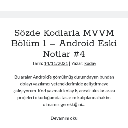
Arşivler
Kullanımı
Temmuz 2026
(24)
–
Haziran 2026
(15)
Android
Ekim 2025
(1)
Eski
Sözde Kodlarla MVVM
Aralık 2024
(1)
Notlar
Ocak 2024
(1)
#5
Bölüm 1 – Android Eski
Kasım 2023
(5)
Notlar #4
Ağustos 2023
(3)
Temmuz 2023
(3)
Tarih:
14/11/2021
| Yazar:
kuday
Haziran 2023
(2)
Mayıs 2023
(1)
Bu aralar Android’e gömülmüş durumdayım bundan
Mart 2023
(4)
dolayı yazılımcı yeteneklerimide geliştirmeye
Aralık 2022
(3)
çalışıyorum. Kod yazmak kolay iş ancak uluslar arası
Kasım 2022
(1)
projeleri okuduğumda tasarım kalıplarına hakim
Eylül 2022
(2)
olmamız gerektiğini…
Ağustos 2022
(5)
Temmuz 2022
(2)
Sözde
Devamını oku
Haziran 2022
(12)
Kodlarla
Mayıs 2022
(2)