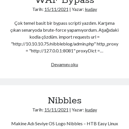
WAF Bypass
PowerShell
(65)
#6
Tarih:
15/11/2021
| Yazar:
kuday
Python
(13)
Reverse Engineering
(3)
Çok temel basit bir bypass scripti yazdım. Karşıma
Sertifika
(3)
çıkan senaryoda brute-force yapamıyordum. Aşağıdaki
Siber Güvenlik
(4)
kodla çözdüm. import requests url =
SQL
(1)
"http://10.10.10.75/nibbleblog/admin.php" http_proxy
SSL
(2)
= "http://127.0.0.1:8081" proxyDict =…
Sunucu
(2)
Swift
(18)
WAF
Devamını oku
Teknoloji Hikayeleri
(1)
Bypass
Tomcat
(1)
Uncategorized
(6)
Visual Studio
(1)
Walkthrough
(109)
Nibbles
Windows
(15)
Wireless
(22)
Tarih:
15/11/2021
| Yazar:
kuday
XSS
(1)
Makine Adı Seviye OS Logo Nibbles – HTB Easy Linux