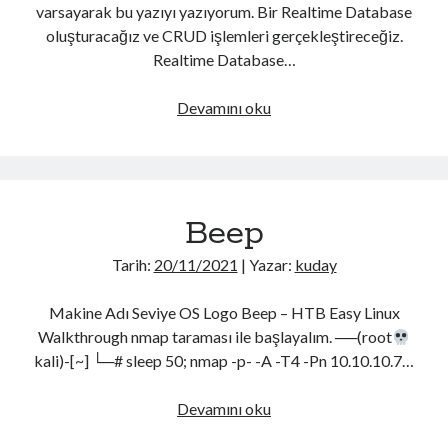
OSCP cheat sheet3
varsayarak bu yazıyı yazıyorum. Bir Realtime Database
Tmux cheat sheet2
oluşturacağız ve CRUD işlemleri gerçekleştireceğiz.
Vi cheat sheet
Realtime Database…
JS Deobfuscate
Firebase
Devamını oku
Realtime
Neler Hakkında Yazmışım?
Database
Active Directory
(65)
Kullanımı
Android
(37)
–
Android Security
(7)
Beep
Android
AWS
(7)
Eski
AWS Pentesting
(4)
Tarih:
20/11/2021
| Yazar:
kuday
Notlar
Buffer Overflow
(6)
#7
C Sharp
(54)
Makine Adı Seviye OS Logo Beep – HTB Easy Linux
Cheat Sheet
(12)
Walkthrough nmap taraması ile başlayalım. ──(root
cmake
(1)
kali)-[~] └─# sleep 50; nmap -p- -A -T4 -Pn 10.10.10.7…
cpp
(1)
CTF
(1)
Beep
Devamını oku
Derin Öğrenme
(37)