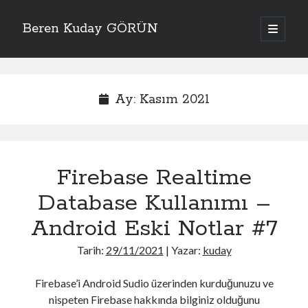
Beren Kuday GÖRÜN
ana
menüyü
Yan
aç
Arama
Menü
Ay:
Kasım 2021
Bana Kolaylık Olsun
Firebase Realtime
AWS Pentesting Cheat Sheet
Active Directory Cheat Sheet
Database Kullanımı –
Wireless Penetration Testing Cheat Sheet
Zafiyetli Makine Serisi
Android Eski Notlar #7
HackTricks
Binary Exploitation Notes
Tarih:
29/11/2021
| Yazar:
kuday
GTFOBins
Free Password Hash Cracker
MSFVenom - CheatSheet
Firebase’i Android Sudio üzerinden kurduğunuzu ve
OSCP cheat sheet
nispeten Firebase hakkında bilginiz olduğunu
OSCP cheat sheet2