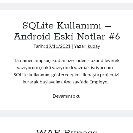
Design Pattern
(1)
Devops
(1)
Firebase
(3)
SQLite Kullanımı –
Flutter
(2)
Hatalar
(6)
Android Eski Notlar #6
iOS
(10)
Javascript
(5)
Tarih:
19/11/2021
| Yazar:
kuday
Kotlin
(15)
Kriptografi
(4)
Tamamen arapsaçı kodlar üzerinden – özür dileyerek
Kuantum Mekaniği
(1)
yazıyorum çünkü yazıyı hızlı yazmak istiyordum –
Linux
(1)
SQLite kullanımını göstereceğim. İlk başta projemizi
MSSQL
(7)
kurarak başlayalım. Ana sayfada Employe…
MySQL
(3)
Network
(1)
SQLite
Devamını oku
Network Güvenliği
(1)
Kullanımı
Node JS
(1)
–
OpenID
(1)
Android
Oracle
(1)
Eski
PHP
(2)
Notlar