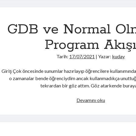
GDB ve Normal Ol
Program Akış
Tarih:
17/07/2021
| Yazar:
kuday
Giriş Çok öncesinde sunumlar hazırlayıp öğrencilere kullanımınd
o zamanalar bende öğrenciydim ancak kullanmadıkça unuttu
tekrardan bir göz attım. Göz atarkende bura
GDB
Devamını oku
ve
Normal
Olmayan
Program