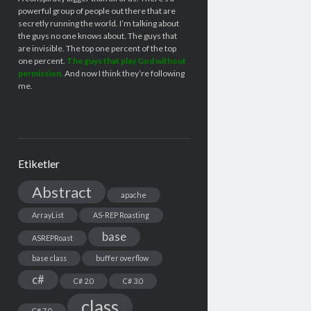
powerful group of people out there that are
secretly running the world. I’m talking about
the guys no one knows about. The guys that
are invisible. The top one percent of the top
one percent.
The guys that play God without
permission.
And now I think they’re following
me.
Etiketler
Abstract
apache
ArrayList
AS-REP Roasting
base
ASREPRoast
base class
buffer overflow
c#
C# 2.0
C# 3.0
class
C# 7.0