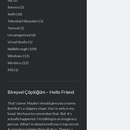
SSL
(2)
Sunucu
(2)
Swift
(18)
Teknoloji Hikayeleri
(1)
Tomcat
(1)
Uncategorized
(6)
Visual Studio
(1)
Walkthrough
(109)
Windows
(15)
Wireless
(22)
XSS
(1)
Bireysel Çöplüğüm – Hello Friend
That’s lame. Maybe I should give you a name.
But that’s a slippery slope. You’re only in my
head. We have to remember that. Shit. It’s
actually happened. I’m talking to an imaginary
person. What I’m about to tell you is top secret.
A conspiracy bigger than all of us. There’s a