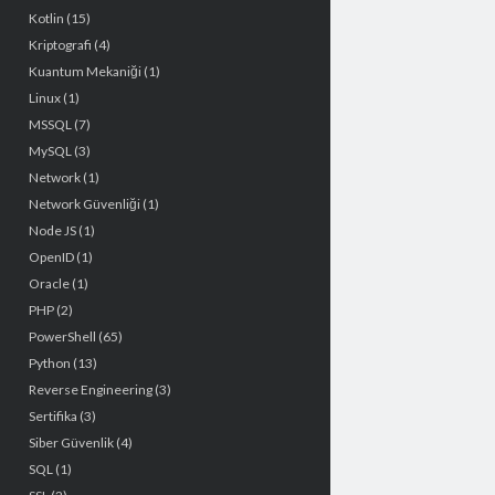
Kotlin
(15)
Kriptografi
(4)
Kuantum Mekaniği
(1)
Linux
(1)
MSSQL
(7)
MySQL
(3)
Network
(1)
Network Güvenliği
(1)
Node JS
(1)
OpenID
(1)
Oracle
(1)
PHP
(2)
PowerShell
(65)
Python
(13)
Reverse Engineering
(3)
Sertifika
(3)
Siber Güvenlik
(4)
SQL
(1)