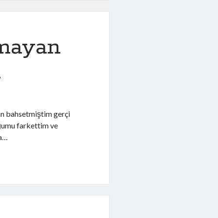
mayan
ı
an bahsetmiştim gerçi
ğumu farkettim ve
ya…