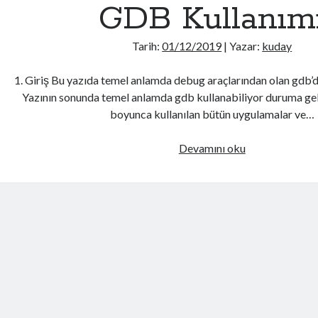
Akışı
GDB Kullanım
Tarih:
01/12/2019
| Yazar:
kuday
1. Giriş Bu yazıda temel anlamda debug araçlarından olan gdb’d
Yazının sonunda temel anlamda gdb kullanabiliyor duruma gel
boyunca kullanılan bütün uygulamalar ve…
GDB
Devamını oku
Kullanımı