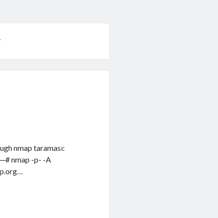
g
ough nmap taraması:
─# nmap -p- -A
ap.org…