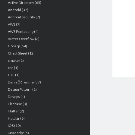
Active Directory
(65)
Android
(37)
Android Security
(7)
AWS
(7)
AWS Pentesting
(4)
Buffer Overflow
(6)
C Sharp
(54)
Cheat Sheet
(12)
cmake
(1)
cpp
(1)
CTF
(1)
Derin Öğrenme
(37)
Design Pattern
(1)
Devops
(1)
Firebase
(3)
Flutter
(2)
Hatalar
(6)
iOS
(10)
Javascript
(5)