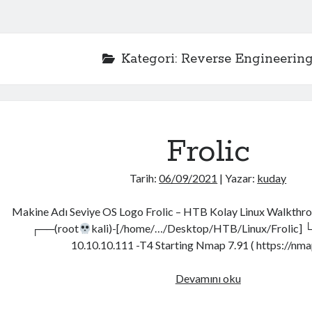
Kategori:
Reverse Engineerin
Frolic
Tarih:
06/09/2021
| Yazar:
kuday
m_3
Makine Adı Seviye OS Logo Frolic – HTB Kolay Linux Walkthr
┌──(root
kali)-[/home/…/Desktop/HTB/Linux/Frolic] └
10.10.10.111 -T4 Starting Nmap 7.91 ( https://nm
Frolic
Devamını oku