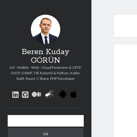
Beren Kuday
GÖRÜN
IoT - Mobile - Web - Cloud Pentester & CRTP,
OSCP, OSWP, TSE Kıdemli & Python, Kotlin,
Swift, React, C Sharp, PHP Developer
social_icon_custom_1
social_icon_custom_2
social_icon_custo
linkedin
github
medium
Yan
Arama
Menü