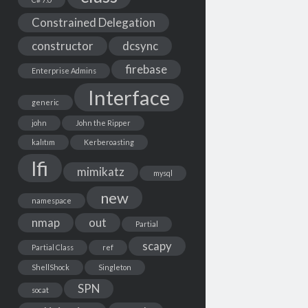
Constrained Delegation
constructor
dcsync
firebase
Enterprise Admins
Interface
generic
john
John the Ripper
kalıtım
Kerberoasting
lfi
mimikatz
mysql
new
namespace
nmap
out
Partial
scapy
Partial Class
ref
ShellShock
Singleton
SPN
socat