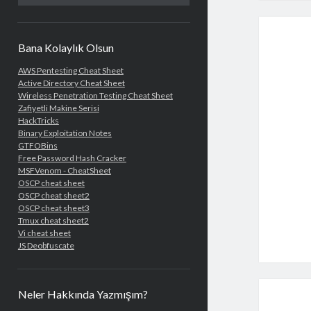
Bana Kolaylık Olsun
AWS Pentesting Cheat Sheet
Active Directory Cheat Sheet
Wireless Penetration Testing Cheat Sheet
Zafiyetli Makine Serisi
HackTricks
Binary Exploitation Notes
GTFOBins
Free Password Hash Cracker
MSFVenom - CheatSheet
OSCP cheat sheet
OSCP cheat sheet2
OSCP cheat sheet3
Tmux cheat sheet2
Vi cheat sheet
JS Deobfuscate
Neler Hakkında Yazmışım?