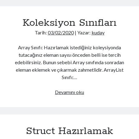
Design Pattern
(1)
Devops
(1)
Firebase
(3)
Koleksiyon Sınıfları
Flutter
(2)
Hatalar
(6)
Tarih:
03/02/2020
| Yazar:
kuday
iOS
(10)
Javascript
(5)
Array Sınıfı: Hazırlamak istediğiniz koleysiyonda
Kotlin
(15)
tutacağınız eleman sayısı önceden belli ise tercih
Kriptografi
(4)
edebilirsiniz. Bunun sebebi Array sınıfında sonradan
Kuantum Mekaniği
(1)
eleman eklemek ve çıkarmak zahmetlidir. ArrayList
Linux
(1)
Sınıfı:…
MSSQL
(7)
MySQL
(3)
Koleksiyon
Devamını oku
Network
(1)
Sınıfları
Network Güvenliği
(1)
Node JS
(1)
OpenID
(1)
Struct Hazırlamak
Oracle
(1)
PHP
(2)