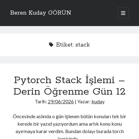
Beren Kuday GÖRÜN
ana
menüyü
Yan
aç
Arama
Menü
Etiket:
stack
Bana Kolaylık Olsun
Pytorch Stack İşlemi –
AWS Pentesting Cheat Sheet
Active Directory Cheat Sheet
Derin Öğrenme Gün 12
Wireless Penetration Testing Cheat Sheet
Zafiyetli Makine Serisi
Tarih:
29/06/2026
| Yazar:
kuday
HackTricks
Binary Exploitation Notes
GTFOBins
Öncesinde aslında o gün işlenen bütün konuları tek bir
Free Password Hash Cracker
kerede bir yazıd yazıyordum ama artık konu konu
MSFVenom - CheatSheet
OSCP cheat sheet
ayırmaya karar verdim. Bundan dolayı burada torch
OSCP cheat sheet2
içerisinde…