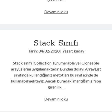
OSCP cheat sheet3
Tmux cheat sheet2
Pytorch
Vi cheat sheet
Devamını oku
JS Deobfuscate
Stack
İşlemi
–
Neler Hakkında Yazmışım?
Derin
Stack Sınıfı
Öğrenme
Active Directory
(65)
Gün
Android
(37)
Tarih:
04/02/2020
| Yazar:
kuday
12
Android Security
(7)
AWS
(7)
Stack sınıfı ICollection, IEnumerable ve ICloneable
AWS Pentesting
(4)
arayüzlerini uygulamaktadır. Bundan dolayı ArrayList
Buffer Overflow
(6)
sınıfında kullandığımız metotları bu sınıf içinde de
C Sharp
(54)
kullanabilmekteyiz. Ancak buradaki mantığımız "son
Cheat Sheet
(12)
giren ilk…
cmake
(1)
cpp
(1)
Stack
Devamını oku
CTF
(1)
Sınıfı
Derin Öğrenme
(37)