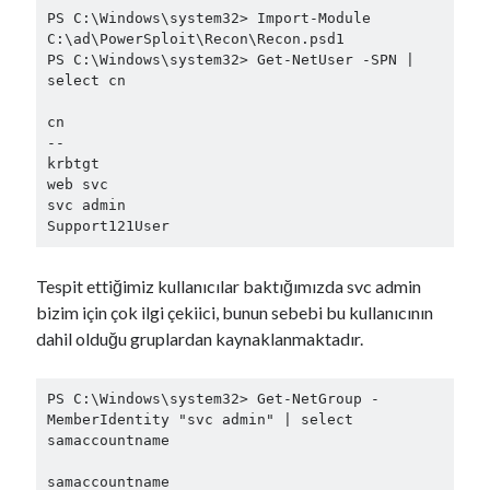
OSCP cheat sheet3
PS C:\Windows\system32> Import-Module 
Tmux cheat sheet2
C:\ad\PowerSploit\Recon\Recon.psd1

Vi cheat sheet
PS C:\Windows\system32> Get-NetUser -SPN | 
JS Deobfuscate
select cn

cn

Neler Hakkında Yazmışım?
--

krbtgt

Active Directory
(65)
web svc

svc admin

Android
(37)
Support121User
Android Security
(7)
AWS
(7)
Tespit ettiğimiz kullanıcılar baktığımızda svc admin
AWS Pentesting
(4)
bizim için çok ilgi çekiici, bunun sebebi bu kullanıcının
Buffer Overflow
(6)
dahil olduğu gruplardan kaynaklanmaktadır.
C Sharp
(54)
Cheat Sheet
(12)
cmake
(1)
PS C:\Windows\system32> Get-NetGroup -
cpp
(1)
MemberIdentity "svc admin" | select 
samaccountname

CTF
(1)
Derin Öğrenme
(37)
samaccountname
