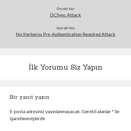
00:00
04:50
Önceki Yazı
DCSync Attack
Sonraki Yazı
Hani sabah saat 5, hava ağarmaya başlıyor.
No Kerberos Pre-Authentication Required Attack
15. kahveni içiyorsun 30 saattir bilgisayar başındasın.
Ve çok kritik bir saldırı yöntemi buluyorsun.
Enter’a basıyorsun ve çalışıyor.
Diyorsun ki artık uyuyabilirim.
Mehmet Ince
İlk Yorumu Siz Yapın
Bir yanıt yazın
E-posta adresiniz yayınlanmayacak.
Gerekli alanlar
*
ile
işaretlenmişlerdir