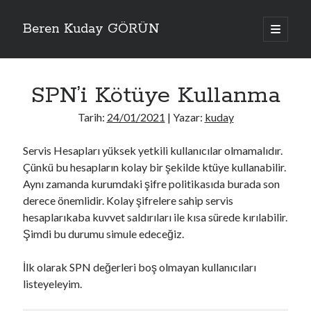
Beren Kuday GÖRÜN
ana
menüyü
Yan
aç
Arama
Menü
SPN’i Kötüye Kullanma
Tarih:
24/01/2021
| Yazar:
kuday
Servis Hesapları yüksek yetkili kullanıcılar olmamalıdır.
Bana Kolaylık Olsun
Çünkü bu hesapların kolay bir şekilde ktüye kullanabilir.
AWS Pentesting Cheat Sheet
Aynı zamanda kurumdaki şifre politikasıda burada son
Active Directory Cheat Sheet
derece önemlidir. Kolay şifrelere sahip servis
Wireless Penetration Testing Cheat Sheet
hesaplarıkaba kuvvet saldırıları ile kısa sürede kırılabilir.
Zafiyetli Makine Serisi
HackTricks
Şimdi bu durumu simule edeceğiz.
Binary Exploitation Notes
GTFOBins
İlk olarak SPN değerleri boş olmayan kullanıcıları
Free Password Hash Cracker
MSFVenom - CheatSheet
listeyeleyim.
OSCP cheat sheet
OSCP cheat sheet2