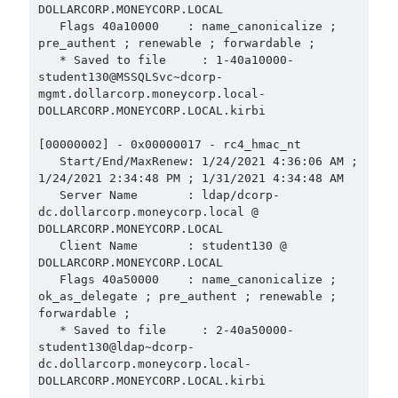
Arşivler
DOLLARCORP.MONEYCORP.LOCAL

   Flags 40a10000    : name_canonicalize ; 
Temmuz 2026
(24)
pre_authent ; renewable ; forwardable ;

Haziran 2026
(15)
   * Saved to file     : 1-40a10000-
Ekim 2025
(1)
student130@MSSQLSvc~dcorp-
mgmt.dollarcorp.moneycorp.local-
Aralık 2024
(1)
DOLLARCORP.MONEYCORP.LOCAL.kirbi

Ocak 2024
(1)
Kasım 2023
(5)
[00000002] - 0x00000017 - rc4_hmac_nt

Ağustos 2023
(3)
   Start/End/MaxRenew: 1/24/2021 4:36:06 AM ; 
1/24/2021 2:34:48 PM ; 1/31/2021 4:34:48 AM

Temmuz 2023
(3)
   Server Name       : ldap/dcorp-
Haziran 2023
(2)
dc.dollarcorp.moneycorp.local @ 
Mayıs 2023
(1)
DOLLARCORP.MONEYCORP.LOCAL

Mart 2023
(4)
   Client Name       : student130 @ 
DOLLARCORP.MONEYCORP.LOCAL

Aralık 2022
(3)
   Flags 40a50000    : name_canonicalize ; 
Kasım 2022
(1)
ok_as_delegate ; pre_authent ; renewable ; 
Eylül 2022
(2)
forwardable ;

Ağustos 2022
(5)
   * Saved to file     : 2-40a50000-
student130@ldap~dcorp-
Temmuz 2022
(2)
dc.dollarcorp.moneycorp.local-
Haziran 2022
(12)
DOLLARCORP.MONEYCORP.LOCAL.kirbi

Mayıs 2022
(2)