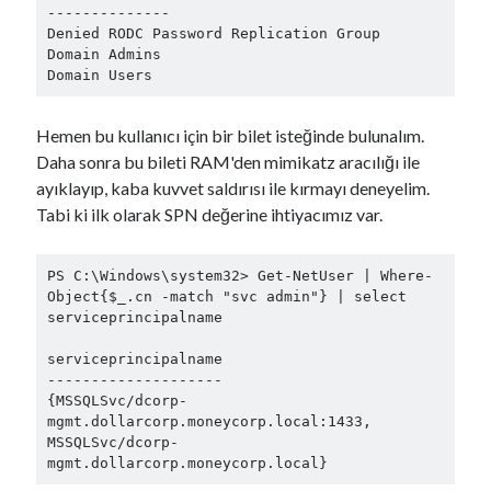
Design Pattern
(1)
--------------

Devops
(1)
Denied RODC Password Replication Group

Domain Admins

Firebase
(3)
Domain Users
Flutter
(2)
Hatalar
(6)
Hemen bu kullanıcı için bir bilet isteğinde bulunalım.
iOS
(10)
Daha sonra bu bileti RAM'den mimikatz aracılığı ile
Javascript
(5)
ayıklayıp, kaba kuvvet saldırısı ile kırmayı deneyelim.
Kotlin
(15)
Tabi ki ilk olarak SPN değerine ihtiyacımız var.
Kriptografi
(4)
Kuantum Mekaniği
(1)
Linux
(1)
PS C:\Windows\system32> Get-NetUser | Where-
MSSQL
(7)
Object{$_.cn -match "svc admin"} | select 
serviceprincipalname

MySQL
(3)
Network
(1)
serviceprincipalname

Network Güvenliği
(1)
--------------------

Node JS
(1)
{MSSQLSvc/dcorp-
mgmt.dollarcorp.moneycorp.local:1433, 
OpenID
(1)
MSSQLSvc/dcorp-
Oracle
(1)
PHP
(2)