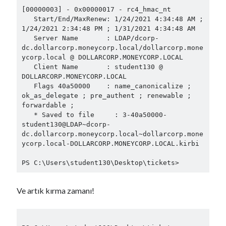
Mart 2022
(1)
[00000003] - 0x00000017 - rc4_hmac_nt

   Start/End/MaxRenew: 1/24/2021 4:34:48 AM ; 
Şubat 2022
(5)
1/24/2021 2:34:48 PM ; 1/31/2021 4:34:48 AM

Ocak 2022
(15)
   Server Name       : LDAP/dcorp-
Aralık 2021
(14)
dc.dollarcorp.moneycorp.local/dollarcorp.mone
ycorp.local @ DOLLARCORP.MONEYCORP.LOCAL

Kasım 2021
(12)
   Client Name       : student130 @ 
Ekim 2021
(6)
DOLLARCORP.MONEYCORP.LOCAL

Eylül 2021
(11)
   Flags 40a50000    : name_canonicalize ; 
Ağustos 2021
(19)
ok_as_delegate ; pre_authent ; renewable ; 
forwardable ;

Temmuz 2021
(35)
   * Saved to file     : 3-40a50000-
Haziran 2021
(23)
student130@LDAP~dcorp-
Mayıs 2021
(12)
dc.dollarcorp.moneycorp.local~dollarcorp.mone
Nisan 2021
(8)
ycorp.local-DOLLARCORP.MONEYCORP.LOCAL.kirbi

Mart 2021
(10)
PS C:\Users\student130\Desktop\tickets>
Şubat 2021
(6)
Ocak 2021
(15)
Ve artık kırma zamanı!
Aralık 2020
(12)
Kasım 2020
(8)
Ekim 2020
(8)