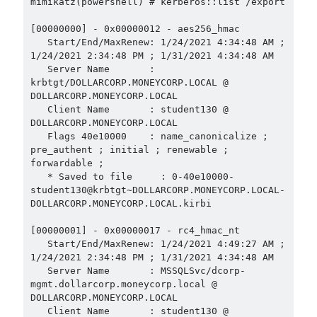
class
mimikatz(powershell) # kerberos::list /export

C# 3.0
C# 7.0
Constrained Delegation
constructor
[00000000] - 0x00000012 - aes256_hmac

   Start/End/MaxRenew: 1/24/2021 4:34:48 AM ; 
dcsync
firebase
1/24/2021 2:34:48 PM ; 1/31/2021 4:34:48 AM

Enterprise Admins
   Server Name       : 
Interface
krbtgt/DOLLARCORP.MONEYCORP.LOCAL @ 
generic
john
DOLLARCORP.MONEYCORP.LOCAL

   Client Name       : student130 @ 
lfi
John the Ripper
kalıtım
Kerberoasting
DOLLARCORP.MONEYCORP.LOCAL

   Flags 40e10000    : name_canonicalize ; 
new
mimikatz
pre_authent ; initial ; renewable ; 
mysql
namespace
forwardable ;

nmap
out
Partial
Partial Class
   * Saved to file     : 0-40e10000-
student130@krbtgt~DOLLARCORP.MONEYCORP.LOCAL-
scapy
ref
ShellShock
Singleton
DOLLARCORP.MONEYCORP.LOCAL.kirbi

SPN
sql injection
stack
socat
[00000001] - 0x00000017 - rc4_hmac_nt

sudo
tcpdump
Unquoted Service Path
   Start/End/MaxRenew: 1/24/2021 4:49:27 AM ; 
1/24/2021 2:34:48 PM ; 1/31/2021 4:34:48 AM

yapıcı metotlar
   Server Name       : MSSQLSvc/dcorp-
mgmt.dollarcorp.moneycorp.local @ 
DOLLARCORP.MONEYCORP.LOCAL

   Client Name       : student130 @ 